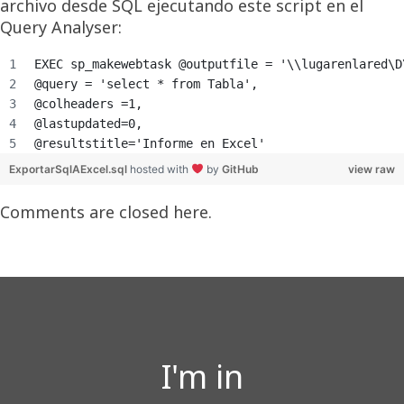
archivo desde SQL ejecutando este script en el
Query Analyser:
EXEC sp_makewebtask @outputfile = '\\lugarenlared\D
@query = 'select * from Tabla',
@colheaders =1,
@lastupdated=0,
@resultstitle='Informe en Excel'
ExportarSqlAExcel.sql
hosted with
by
GitHub
view raw
Comments are closed here.
I'm in