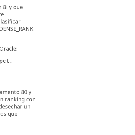
 8i y que
te
asificar
 y DENSE_RANK
Oracle:
ct,

tamento 80 y
un ranking con
 desechar un
los que