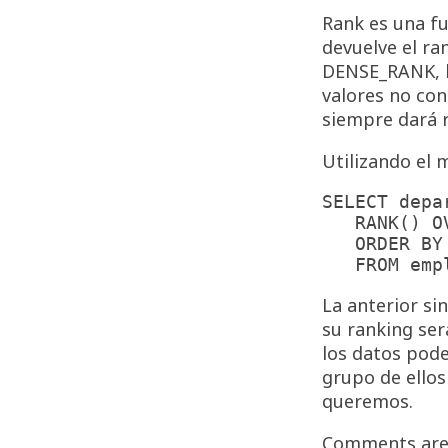
Rank es una fu
devuelve el ra
DENSE_RANK, la
valores no con
siempre dará r
Utilizando el
SELECT depa
   RANK() OVER (PARTITION BY department_id

   ORDER BY salary DESC, commission_pct) "Rank"

La anterior si
su ranking ser
los datos pod
grupo de ellos
queremos.
Comments are 