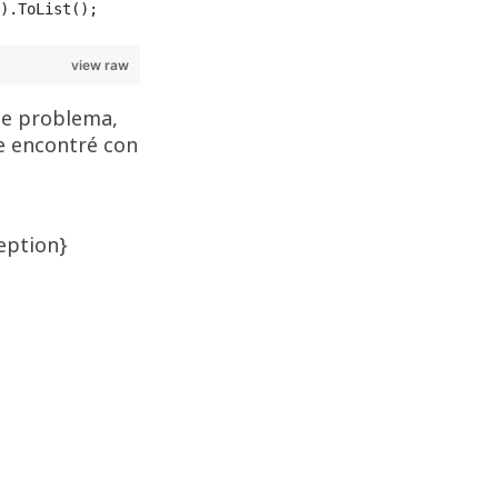
).ToList();
view raw
te problema,
e encontré con
eption}