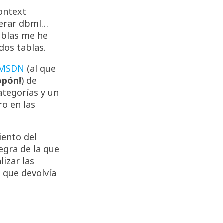
ontext
nerar dbml…
ablas me he
dos tablas.
 MSDN
(al que
opón!
) de
ategorías y un
o en las
iento del
gra de la que
izar las
 que devolvía