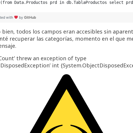
(from Data.Productos prd in db.TablaProductos select prd
ted with
by
GitHub
 bien, todos los campos eran accesibles sin aparen
enté recuperar las categorías, momento en el que m
ensaje.
.Count’ threw an exception of type
tDisposedException’ int {System.ObjectDisposedExc