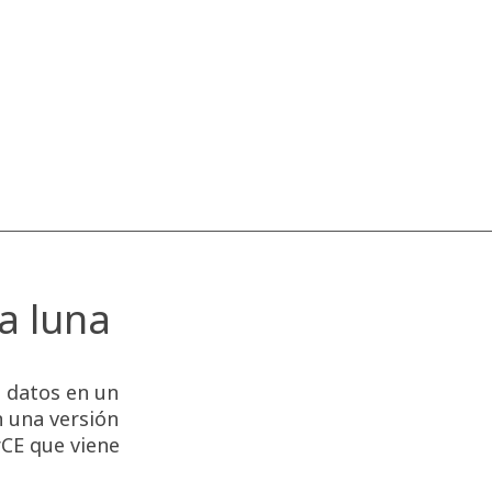
;
a luna
e datos en un
n una versión
rCE que viene