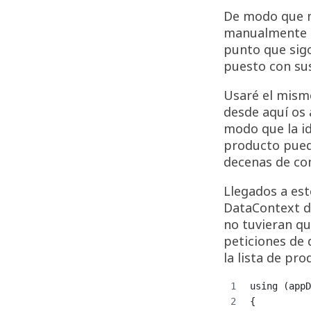
De modo que m
manualmente (
punto que sigo
puesto con sus
Usaré el mismo
desde aquí os
modo que la id
producto pued
decenas de co
Llegados a est
DataContext d
no tuvieran qu
peticiones de 
la lista de pro
using (appD
{