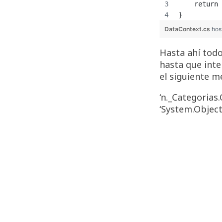
    return 
}
DataContext.cs
hos
Hasta ahí todo
hasta que int
el siguiente m
‘n._Categorias
‘System.Objec