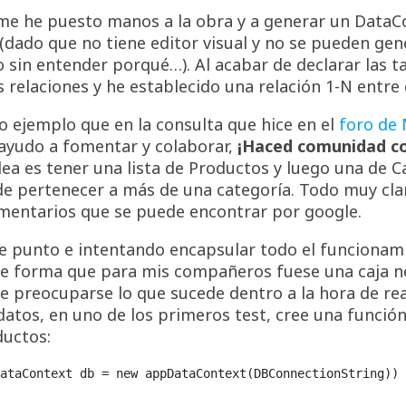
e he puesto manos a la obra y a generar un DataC
dado que no tiene editor visual y no se pueden ge
 sin entender porqué…). Al acabar de declarar las t
 relaciones y he establecido una relación 1-N entre 
 ejemplo que en la consulta que hice en el
foro de
 ayudo a fomentar y colaborar,
¡Haced comunidad c
ea es tener una lista de Productos y luego una de C
e pertenecer a más de una categoría. Todo muy clar
mentarios que se puede encontrar por google.
e punto e intentando encapsular todo el funcionam
e forma que para mis compañeros fuese una caja ne
e preocuparse lo que sucede dentro a la hora de real
datos, en uno de los primeros test, cree una función
ductos:
ataContext db = new appDataContext(DBConnectionString))