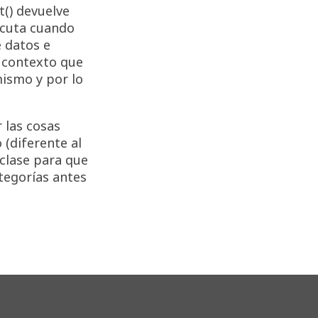
t() devuelve
ecuta cuando
e datos e
l contexto que
mismo y por lo
 las cosas
 (diferente al
clase para que
ategorías antes